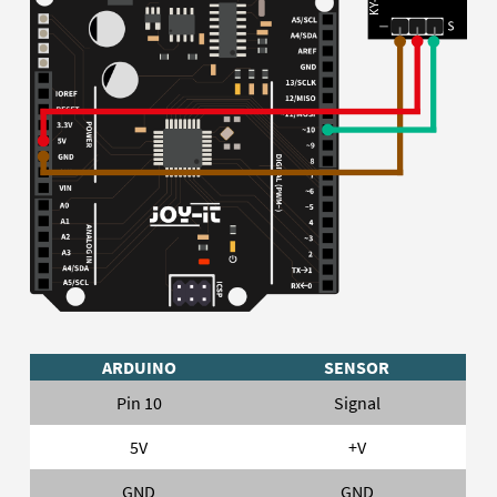
ARDUINO
SENSOR
Pin 10
Signal
5V
+V
GND
GND