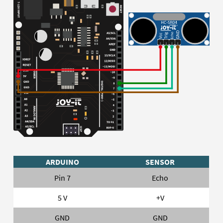
ARDUINO
SENSOR
Pin 7
Echo
5 V
+V
GND
GND