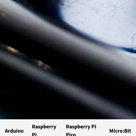
Raspberry
Raspberry Pi
Arduino
Micro:Bit
Pi
Pico