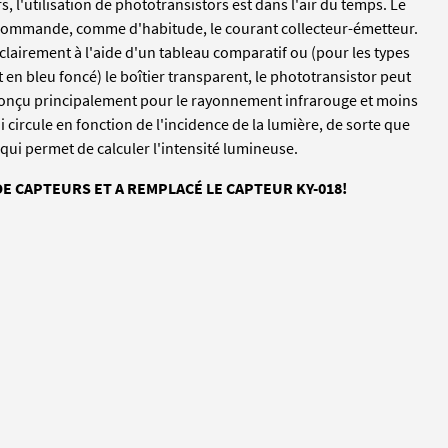
rs, l'utilisation de phototransistors est dans l'air du temps. Le
et commande, comme d'habitude, le courant collecteur-émetteur.
éclairement à l'aide d'un tableau comparatif ou (pour les types
n bleu foncé) le boîtier transparent, le phototransistor peut
 conçu principalement pour le rayonnement infrarouge et moins
ui circule en fonction de l'incidence de la lumière, de sorte que
 qui permet de calculer l'intensité lumineuse.
DE CAPTEURS ET A REMPLACÉ LE CAPTEUR KY-018!