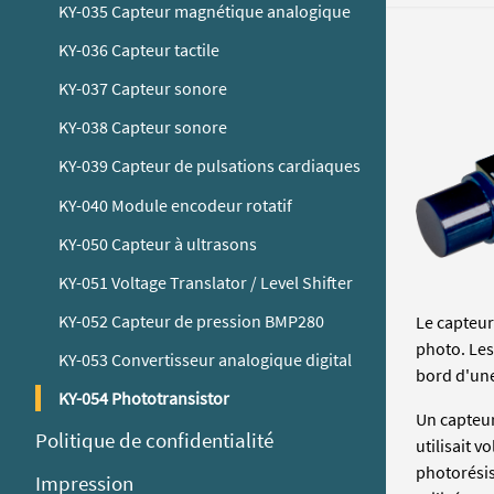
KY-035 Capteur magnétique analogique
KY-036 Capteur tactile
KY-037 Capteur sonore
KY-038 Capteur sonore
KY-039 Capteur de pulsations cardiaques
KY-040 Module encodeur rotatif
KY-050 Capteur à ultrasons
KY-051 Voltage Translator / Level Shifter
KY-052 Capteur de pression BMP280
Le capteur
photo. Les
KY-053 Convertisseur analogique digital
bord d'une 
KY-054 Phototransistor
Un capteur
Politique de confidentialité
utilisait 
photorésis
Impression