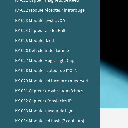
KY-021 Capteur magnétique Reed
KY-022 Module récepteur infrarouge
KY-023 Module joystick X-Y
KY-024 Capteur à effet Hall
KY-025 Module Reed
KY-026 Détecteur de flamme
KY-027 Module Magic Light Cup
KY-028 Module capteur de t° CTN
KY-029 Module led bicolore rouge/vert
KY-031 Capteur de vibrations/chocs
KY-032 Capteur d'obstacles IR
KY-033 Module suiveur de ligne
KY-034 Module led flash (7 couleurs)