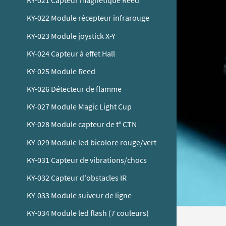
KY-021 Capteur magnétique Reed
KY-022 Module récepteur infrarouge
KY-023 Module joystick X-Y
KY-024 Capteur à effet Hall
KY-025 Module Reed
KY-026 Détecteur de flamme
KY-027 Module Magic Light Cup
KY-028 Module capteur de t° CTN
KY-029 Module led bicolore rouge/vert
KY-031 Capteur de vibrations/chocs
KY-032 Capteur d'obstacles IR
KY-033 Module suiveur de ligne
KY-034 Module led flash (7 couleurs)