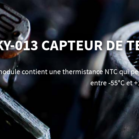
KY-013 CAPTEUR DE 
odule contient une thermistance NTC qui pe
entre -55°C et 