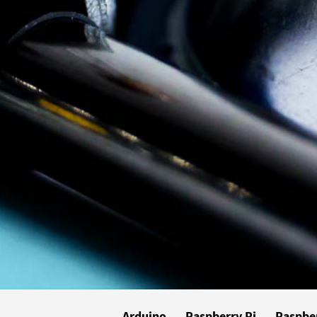
Arduino
Raspberry Pi
Raspber