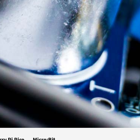
ry Pi Pico
Micro:Bit