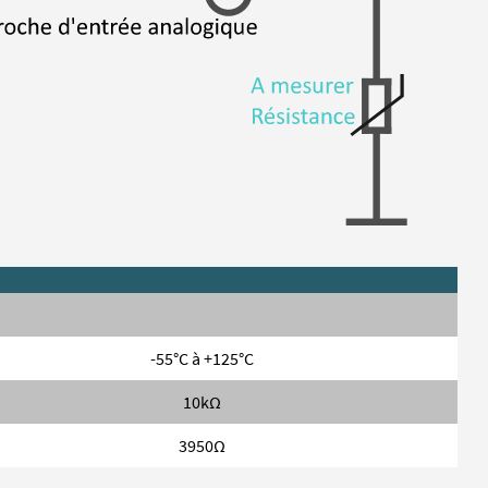
-55°C à +125°C
10kΩ
3950Ω