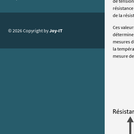
de tension
résistance
de la résis
Ces valeur
© 2026 Copyright by
Joy-IT
déterminer
mesures de
la tempéra
mesure de